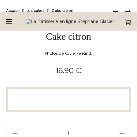
Bienvenue sur la Pâtisserie en ligne de Stéphane Glacier,
Produc
CAKE
CAKE
Accueil
Les cakes
Cake citron
retrouvez tous nos produits.
NOISETT
FRUITS
naviga
ORANGE
CONFITS
Cake citron
Photos de Xavier Ferrand.
16.90
€
quantité