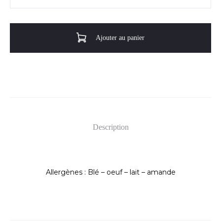
de
Cake
citron
Ajouter au panier
Description
Allergènes : Blé – oeuf – lait – amande