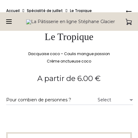
Bienvenue sur la Pâtisserie en ligne de Stéphane Glacier,
Pro
LA
Accueil
Spécialité de juillet
Le Tropique
retrouvez tous nos produits.
TA
nav
CR
GR
Le Tropique
PI
Dacquoise coco – Coulis mangue passion
Crème onctueuse coco
A partir de
6.00
€
Pour combien de personnes ?