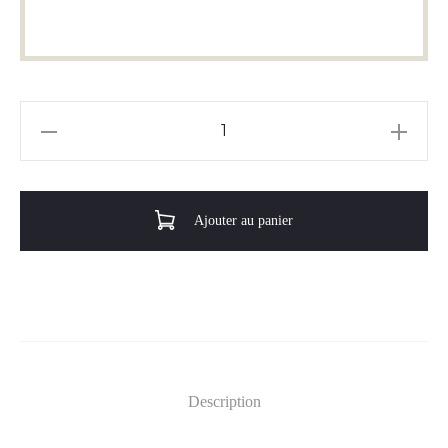
quantité
de
Le
Tropique
Ajouter au panier
Description