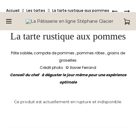
Bienvenue sur la Pâtisserie en ligne de Stéphane Glacier,
Produc
SENTEUR
LA
Accueil
Les tartes
La tarte rustique aux pommes
retrouvez tous nos produits.
D’AGRUM
TARTE
naviga
CARAME
PÉCAN
La tarte rustique aux pommes
Pâte sablée, compote de pommes , pommes rôties , grains de
groseilles.
Crédit photo : © Xavier Ferrand
Conseil du chef
:
à déguster le jour même pour une expérience
optimale
Ce produit est actuellement en rupture et indisponible.