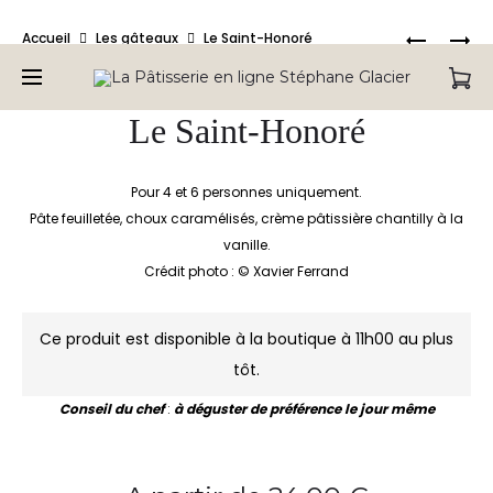
Bienvenue sur la Pâtisserie en ligne de Stéphane Glacier,
Produc
LE
LE
Accueil
Les gâteaux
Le Saint-Honoré
retrouvez tous nos produits.
PARIS-
MARCEA
naviga
BREST
Le Saint-Honoré
Pour 4 et 6 personnes uniquement.
Pâte feuilletée, choux caramélisés, crème pâtissière chantilly à la
vanille.
Crédit photo : © Xavier Ferrand
Ce produit est disponible à la boutique à 11h00 au plus
tôt.
Conseil du chef
:
à déguster de préférence le jour même