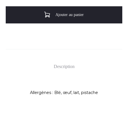
Le
Saint-
Ajouter au panier
Honoré
Description
Allergènes : Blé, œuf, lait, pistache