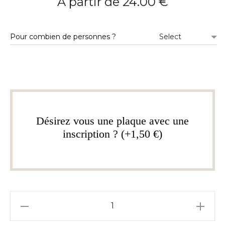
A partir de
24.00
€
Pour combien de personnes ?
Désirez vous une plaque avec une
inscription ? (+1,50 €)
quantité
de