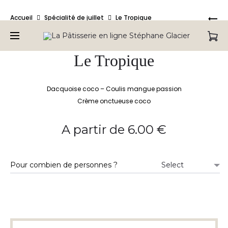
Bienvenue sur la Pâtisserie en ligne de Stéphane Glacier,
Pro
LA
Accueil
Spécialité de juillet
Le Tropique
retrouvez tous nos produits.
TA
nav
CR
GR
Le Tropique
PI
Dacquoise coco – Coulis mangue passion
Crème onctueuse coco
A partir de
6.00
€
Pour combien de personnes ?