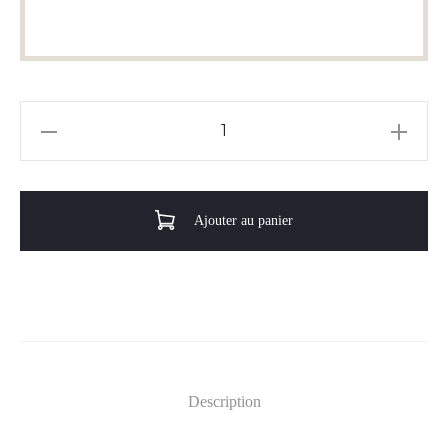
quantité
de
Le
Tropique
Ajouter au panier
Description