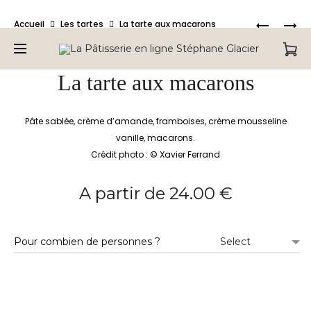
Bienvenue sur la Pâtisserie en ligne de Stéphane Glacier,
Produc
LE
LE
Accueil
Les tartes
La tarte aux macarons
retrouvez tous nos produits.
VACHERI
TIRAMIS
naviga
GLACÉ
D’ÉTÉ
VANILLE
La tarte aux macarons
FRUITS
ROUGES
Pâte sablée, crème d’amande, framboises, crème mousseline
vanille, macarons.
Crédit photo : © Xavier Ferrand
A partir de
24.00
€
Pour combien de personnes ?