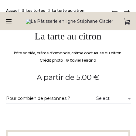
Bienvenue sur la Pâtisserie en ligne de Stéphane Glacier,
Produc
LE
LA
Accueil
Les tartes
La tarte au citron
retrouvez tous nos produits.
MARCEA
TARTE
naviga
CHOUX-
CHOUX
La tarte au citron
Pâte sablée, crème d’amande, crème onctueuse au citron.
Crédit photo : © Xavier Ferrand
A partir de
5.00
€
Pour combien de personnes ?