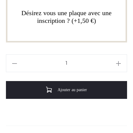
Désirez vous une plaque avec une
inscription ? (+1,50 €)
quantité
de
La
tarte
Ajouter au panier
au
citron