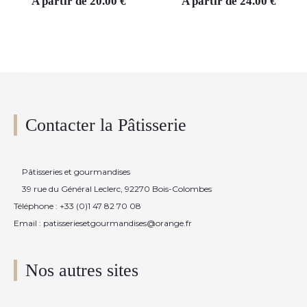
A partir de
20.00
€
A partir de
24.00
€
Contacter la Pâtisserie
Pâtisseries et gourmandises
39 rue du Général Leclerc, 92270 Bois-Colombes
Téléphone : +33 (0)1 47 82 70 08
Email : patisseriesetgourmandises@orange.fr
Nos autres sites