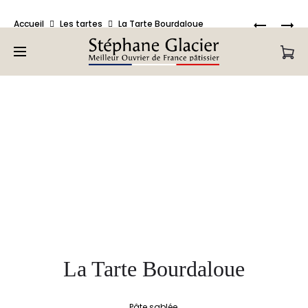
Bienvenue sur la Pâtisserie en ligne de Stéphane Glacier,
Produc
LA
LE
Accueil
Les tartes
La Tarte Bourdaloue
retrouvez tous nos produits.
TARTE
VACHERI
naviga
AU
GLACÉ
CHOCOLA
VANILLE
CRAQUA
FRUITS
ROUGES
La Tarte Bourdaloue
Pâte sablée,